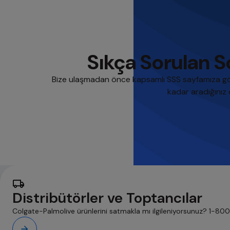
Sıkça Sorulan So
Bize ulaşmadan önce kapsamlı SSS sayfamıza göz 
kadar aradığınız 
Distribütörler ve Toptancılar
Colgate-Palmolive ürünlerini satmakla mı ilgileniyorsunuz? 1-800-82