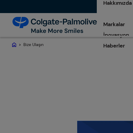
Hakkımızda
Markalar
İnovasyon
Bize Ulaşın
Haberler
Ana Sayfa
opens in a 
Colgate-Palmolive ol
geçmek için aşağıdaki 