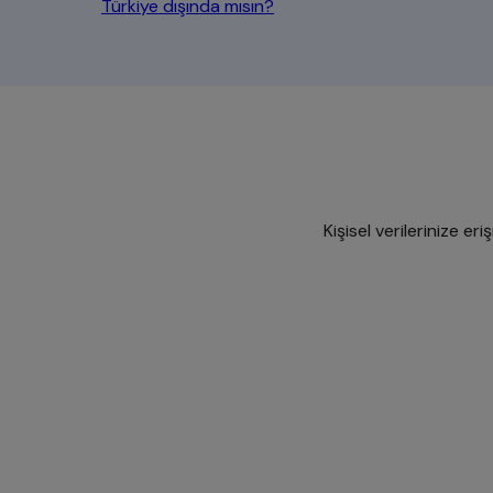
Türkiye dışında mısın?
opens in a new tab
Kişisel verilerinize er