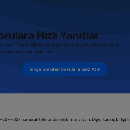
rulara Hızlı Yanıtlar
atın. Ürün bilgilerinden kuponlara ve çok daha fazlasına
cevabı orada bulabilirsiniz.
Sıkça Sorulan Sorulara Göz Atın
7-7627 numaralı telefondan ekibimizi arayın. Diğer tüm iş birliği fırsa